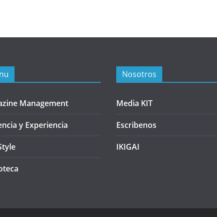
nu
Nosotros
azine Management
Media KIT
encia y Experiencia
Escribenos
Style
IKIGAI
oteca