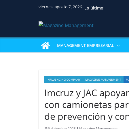
viernes, agosto 7, 2026
Lo último:
MANAGEMENT EMPRESARIAL
INFLUENCING COMPANY
MAGAZINE MANAGEMENT
M
Imcruz y JAC apoya
con camionetas para
de prevención y con
6 diciembre 2023
Magazine Management