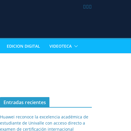
EDICION DIGITAL
VIDEOTECA
Entradas recientes
Huawei reconoce la excelencia académica de
estudiante de Univalle con acceso directo a
examen de certificación internacional