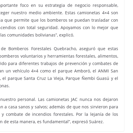
portante foco en su estrategia de negocio responsable,
eger nuestro medio ambiente. Estas camionetas 4×4 son
lia que permite que los bomberos se puedan trasladar con
ncendios con total seguridad. Apoyamos con lo mejor que
las comunidades bolivianas”, explicó.
 de Bomberos Forestales Quebracho, aseguró que estas
omberos voluntarios y herramientas forestales, alimentos,
vido para diferentes trabajos de prevención y combates de
an un vehículo 4×4 como el parque Amboró, el ANMI San
, el parque Santa Cruz La Vieja, Parque Ñembi Guasú y el
zonas.
 nuestro personal. Las camionetas JAC nunca nos dejaron
an a casa sanos y salvos; además de que nos sirvieron para
y combate de incendios forestales. Por la lejanía de los
cen de esta manera, es fundamental”, expresó Suárez.