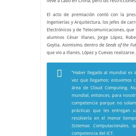
lleve a cabo en China, pero las restricciones
El acto de premiación contó con la pre
Ingenierías y Arquitectura, los jefes de c
Electrónicos y de Telecomunicaciones, que 
alumnos César Illanes, Jorge López, Rob
Goytia. Asimismo, dentro de
Seeds of the Fu
que vio a Illanes, López y Cuevas realizarse.
“Haber llegado al mundial es 
vez que llegamos; estuvimos 
área de Cloud Computing. Nue
mundial, entonces, para nosotro
competencia porque no solame
prácticas que les entregan 
resolverla en el menor tiemp
Sistemas Computacionales, 
competencia del ICT.