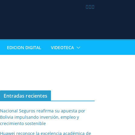
EDICION DIGITAL
VIDEOTECA
Entradas recientes
Nacional Seguros reafirma su apuesta por
Bolivia impulsando inversión, empleo y
crecimiento sostenible
Huawei reconoce la excelencia académica de