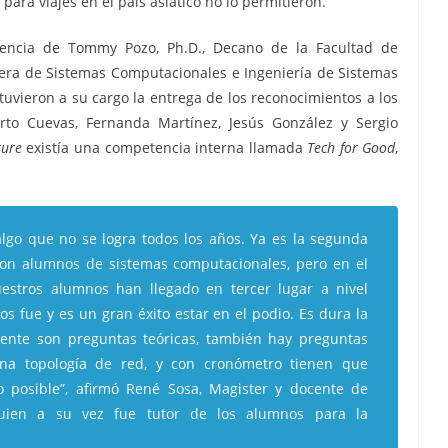
 para viajes en el país asiático no lo permitieron.
sencia de Tommy Pozo, Ph.D., Decano de la Facultad de
arrera de Sistemas Computacionales e Ingeniería de Sistemas
tuvieron a su cargo la entrega de los reconocimientos a los
erto Cuevas, Fernanda Martínez, Jesús González y Sergio
ture
existía una competencia interna llamada
Tech for Good
,
algo que no se logra todos los años. Ya es la segunda
con alumnos de sistemas computacionales, pero en el
stros alumnos han llegado en tercer lugar a nivel
s fue y es un gran éxito estar en el podio. Es dura la
nte son preguntas teóricas, también hay preguntas
una topología de red, y con cronómetro tienen que
o posible”, afirmó René Sosa, Magister y docente de
quien a su vez fue tutor de los alumnos para la