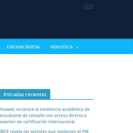
EDICION DIGITAL
VIDEOTECA
Entradas recientes
Huawei reconoce la excelencia académica de
estudiante de Univalle con acceso directo a
examen de certificación internacional
IBCE revela los sectores que sostienen el PIB