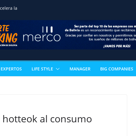
celera la
ización ganadera y
n negocio de alto valor
mérica
guros reafirma su
 Bolivia impulsando
empleo y crecimiento
noce la excelencia
e estudiante de
EXPERTOS
LIFE STYLE
MANAGER
BIG COMPANIES
 acceso directo a
ertificación
al
los sectores que
 PIB boliviano
mía paceña no para:
vuelve con 18
s que reinventan la
l hotteok al consumo