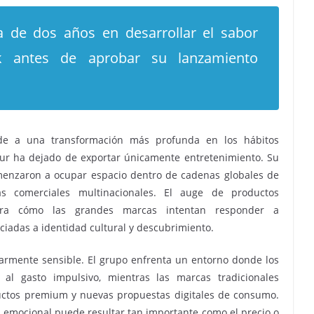
a de dos años en desarrollar el sabor
ok antes de aprobar su lanzamiento
nde a una transformación más profunda en los hábitos
Sur ha dejado de exportar únicamente entretenimiento. Su
omenzaron a ocupar espacio dentro de cadenas globales de
gias comerciales multinacionales. El auge de productos
stra cómo las grandes marcas intentan responder a
iadas a identidad cultural y descubrimiento.
larmente sensible. El grupo enfrenta un entorno donde los
al gasto impulsivo, mientras las marcas tradicionales
ductos premium y nuevas propuestas digitales de consumo.
a emocional puede resultar tan importante como el precio o