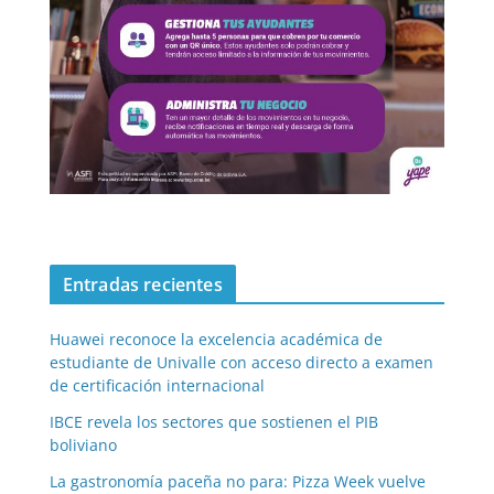
Entradas recientes
Huawei reconoce la excelencia académica de
estudiante de Univalle con acceso directo a examen
de certificación internacional
IBCE revela los sectores que sostienen el PIB
boliviano
La gastronomía paceña no para: Pizza Week vuelve