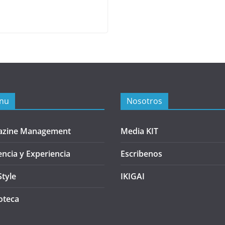
nu
Nosotros
azine Management
Media KIT
encia y Experiencia
Escribenos
Style
IKIGAI
oteca