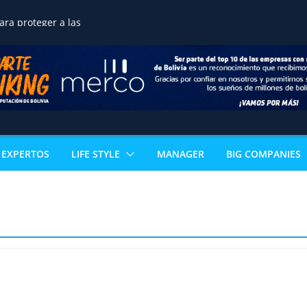
ne una transición
ra proteger a las
reservar la seguridad
ortalecer el desarrollo
o de terrenos
noce la excelencia
de estudiante de
n acceso directo a
ertificación
al
 los sectores que
EXPERTOS
LIFE STYLE
MANAGER
BIG COMPANIES
l PIB boliviano
omía paceña no para:
vuelve con 18
s que reinventan la
celera la
ización ganadera y
n negocio de alto valor
mérica