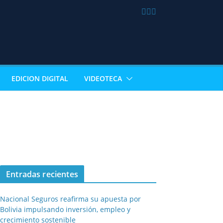
EDICION DIGITAL
VIDEOTECA
Entradas recientes
Nacional Seguros reafirma su apuesta por
Bolivia impulsando inversión, empleo y
crecimiento sostenible