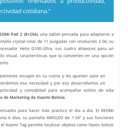
positivos orientados a productividad,
ctividad cotidiana.”
EDMI Pad 2 (8+256)
, una tablet pensada para adaptarse a
ntalla crystal-clear de 11 pulgadas con resolución 2.5K, su
ocesador Helio G100-Ultra, sus cuatro altavoces para un
o visual, características que la convierten en una opción
ento.
ealmente encajen en su rutina y les aporten valor en
ntendemos esa necesidad y por eso desarrollamos un
acticidad y comodidad para acompañar estilos de vida
e de Marketing de Xiaomi Bolivia.
ensados para hacer más práctico el día a día. El REDMI
asta 6 días, su pantalla AMOLED de 1.54” y sus funciones
el Xiaomi Tag permite localizar objetos como llaves, bolsos