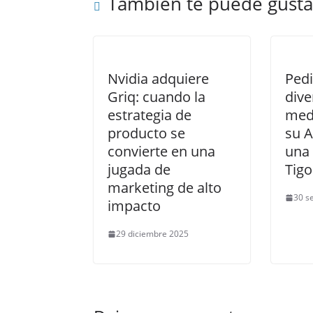
También te puede gusta
Nvidia adquiere
Ped
Griq: cuando la
dive
estrategia de
med
producto se
su A
convierte en una
una 
jugada de
Tig
marketing de alto
30 s
impacto
29 diciembre 2025