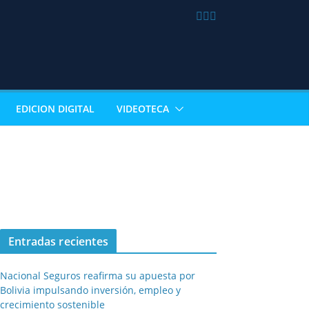
EDICION DIGITAL
VIDEOTECA
Entradas recientes
Nacional Seguros reafirma su apuesta por
Bolivia impulsando inversión, empleo y
crecimiento sostenible