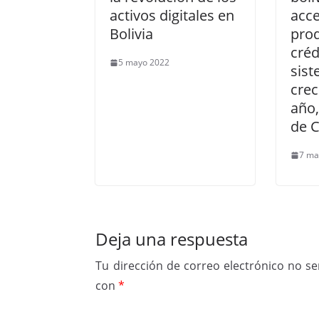
activos digitales en
acc
Bolivia
pro
créd
5 mayo 2022
sis
crec
año,
de C
7 ma
Deja una respuesta
Tu dirección de correo electrónico no se
con
*