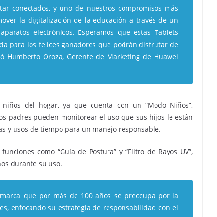
estar conectados, y uno de nuestros compromisos más
mover la digitalización de la educación a través de un
aparatos electrónicos. Esperamos que estas Tablets
a para los felices ganadores que podrán disfrutar de
onó Humberto Oroza, Gerente de Marketing de Huawei
 niños del hogar, ya que cuenta con un “Modo Niños”,
os padres pueden monitorear el uso que sus hijos le están
ñas y usos de tiempo para un manejo responsable.
funciones como “Guía de Postura” y “Filtro de Rayos UV”,
iños durante su uso.
a marca que por más de 100 años se preocupa por la
les, enfocando su estrategia de responsabilidad con el