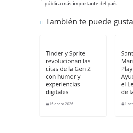
pública más importante del país
También te puede gusta
Tinder y Sprite
San
revolucionan las
Marr
citas de la Gen Z
Pla
con humor y
Ayud
experiencias
el L
digitales
de l
16 enero 2026
1 oc