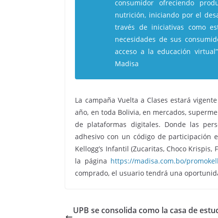
consumidor ofreciendo pro
nutrición, iniciando por el de
través de iniciativas como 
necesidades de sus consumidor
acceso a la educación virtual
Madisa
La campaña Vuelta a Clases estará vigente
año, en toda Bolivia, en mercados, superme
de plataformas digitales. Donde las per
adhesivo con un código de participación en
Kellogg’s Infantil (Zucaritas, Choco Krispis
la página
https://madisa.com.bo/promokel
comprado, el usuario tendrá una oportunid
UPB se consolida como la casa de estu