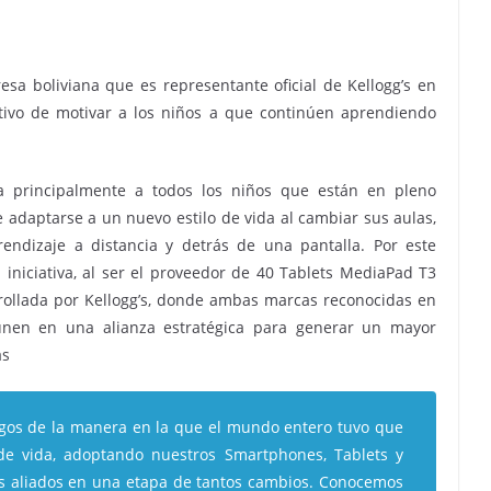
a boliviana que es representante oficial de Kellogg’s en
etivo de motivar a los niños a que continúen aprendiendo
a principalmente a todos los niños que están en pleno
e adaptarse a un nuevo estilo de vida al cambiar sus aulas,
endizaje a distancia y detrás de una pantalla. Por este
iniciativa, al ser el proveedor de 40 Tablets MediaPad T3
ollada por Kellogg’s, donde ambas marcas reconocidas en
unen en una alianza estratégica para generar un mayor
as
gos de la manera en la que el mundo entero tuvo que
de vida, adoptando nuestros Smartphones, Tablets y
s aliados en una etapa de tantos cambios. Conocemos