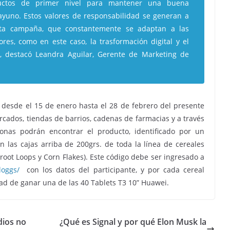
ductos de primer nivel para mantener una buena
sayuno. Estos valores de responsabilidad se generan a
esta campaña, que constantemente se adaptan a las
es, como en este caso, la trasformación digital y el
”, destacó Leandra Aguilar, Gerente de Marketing de
 desde el 15 de enero hasta el 28 de febrero del presente
rcados, tiendas de barrios, cadenas de farmacias y a través
sonas podrán encontrar el producto, identificado por un
 las cajas arriba de 200grs. de toda la línea de cereales
, Froot Loops y Corn Flakes). Este código debe ser ingresado a
loggs/
con los datos del participante, y por cada cereal
ad de ganar una de las 40 Tablets T3 10” Huawei.
dios no
¿Qué es Signal y por qué Elon Musk la