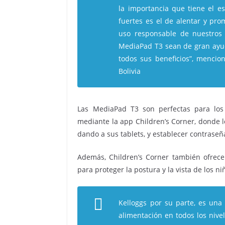
la importancia que tiene el 
fuertes es el de alentar y pro
uso responsable de nuestros 
MediaPad T3 sean de gran ayud
todos sus beneficios”, menci
Bolivia
Las MediaPad T3 son perfectas para los
mediante la app Children’s Corner, donde l
dando a sus tablets, y establecer contrase
Además, Children’s Corner también ofrece 
para proteger la postura y la vista de los n
Kelloggs por su parte, es un
alimentación en todos los nive