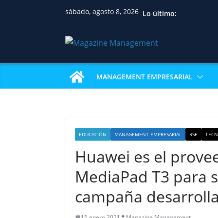
sábado, agosto 8, 2026
Lo último:
MANAGEMENT EMPRESARIAL
EDUCACIÓN
MANAGEMENT EMPRESARIAL
RSE
TECN
Huawei es el prove
MediaPad T3 para s
campaña desarrolla
15 enero 2021
Magazine Management