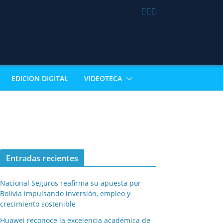
EDICION DIGITAL
VIDEOTECA
Entradas recientes
Nacional Seguros reafirma su apuesta por
Bolivia impulsando inversión, empleo y
crecimiento sostenible
Huawei reconoce la excelencia académica de