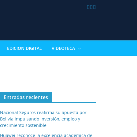
EDICION DIGITAL
VIDEOTECA
Entradas recientes
Nacional Seguros reafirma su apuesta por
Bolivia impulsando inversión, empleo y
crecimiento sostenible
Huawei reconoce la excelencia académica de