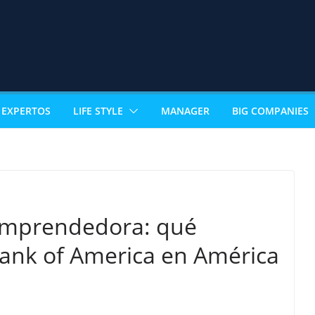
EXPERTOS
LIFE STYLE
MANAGER
BIG COMPANIES
n emprendedora: qué
ank of America en América