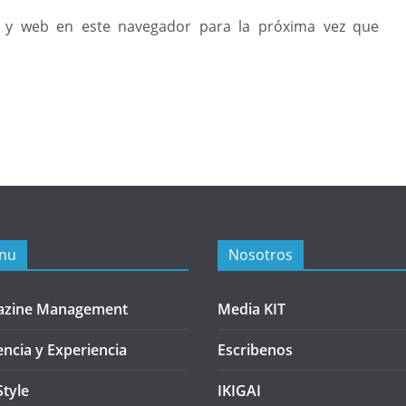
 y web en este navegador para la próxima vez que
nu
Nosotros
azine Management
Media KIT
encia y Experiencia
Escribenos
Style
IKIGAI