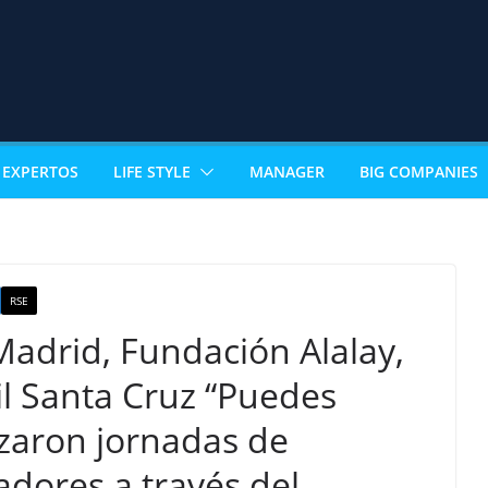
EXPERTOS
LIFE STYLE
MANAGER
BIG COMPANIES
RSE
Madrid, Fundación Alalay,
l Santa Cruz “Puedes
lizaron jornadas de
dores a través del