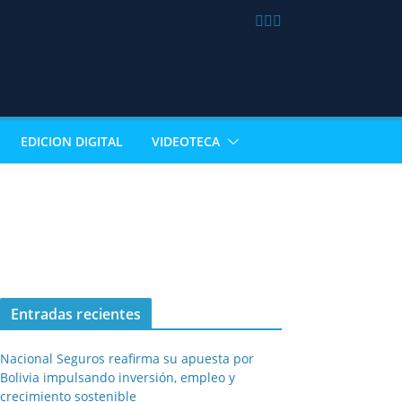
EDICION DIGITAL
VIDEOTECA
Entradas recientes
Nacional Seguros reafirma su apuesta por
Bolivia impulsando inversión, empleo y
crecimiento sostenible