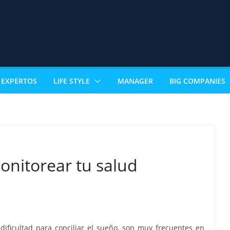
EXPERTOS
LIFE STYLE
MANAGER
BIG COMPANIES
onitorear tu salud
ificultad para conciliar el sueño, son muy frecuentes en