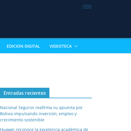
EDICION DIGITAL
VIDEOTECA
Entradas recientes
Nacional Seguros reafirma su apuesta por
Bolivia impulsando inversión, empleo y
crecimiento sostenible
Huawei reconoce la excelencia académica de