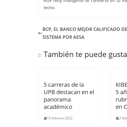
este reloj inteligente se convierte en tu 
techo.
BCP, EL BANCO MEJOR CALIFICADO D
SISTEMA POR AESA
También te puede gusta
5 carreras de la
KIB
UPB destacan en el
5 añ
panorama
rubr
académico
en 
13 febrero 2022
2 fe