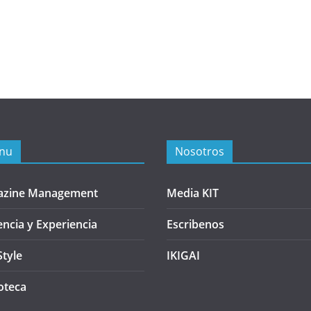
nu
Nosotros
azine Management
Media KIT
encia y Experiencia
Escribenos
Style
IKIGAI
oteca