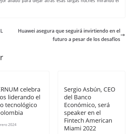
mejor aliado para dejar atrás esas largas noches mirando el
EL
Huawei asegura que seguirá invirtiendo en el
futuro a pesar de los desafíos
r
ERNUM celebra
Sergio Asbún, CEO
os liderando el
del Banco
o tecnológico
Económico, será
Colombia
speaker en el
Fintech American
brero 2024
Miami 2022