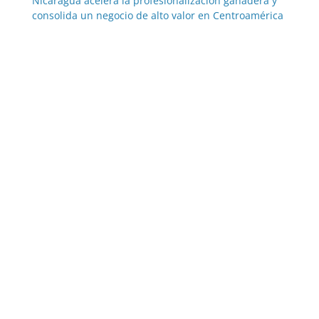
Nicaragua acelera la profesionalización ganadera y
consolida un negocio de alto valor en Centroamérica