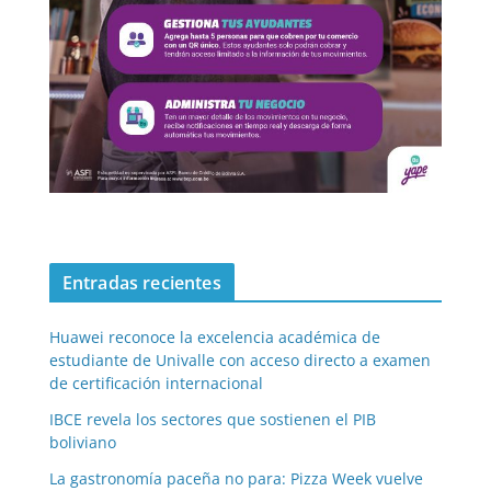
Entradas recientes
Huawei reconoce la excelencia académica de
estudiante de Univalle con acceso directo a examen
de certificación internacional
IBCE revela los sectores que sostienen el PIB
boliviano
La gastronomía paceña no para: Pizza Week vuelve