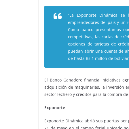
“La Exponorte Dinámica se h
emprendedores del país y un ref
Como banco presentamos opci
competitivas, las cartas de cré
opciones de tarjetas de créd
puedan abrir una cuenta de ah
de hasta Bs 1 millón de bolivia
El Banco Ganadero financia iniciativas agr
adquisición de maquinarias, la inversión en
sector lechero y créditos para la compra d
Exponorte
Exponorte Dinámica abrió sus puertas por p
21 de mayo en el campo ferial ubicado sob