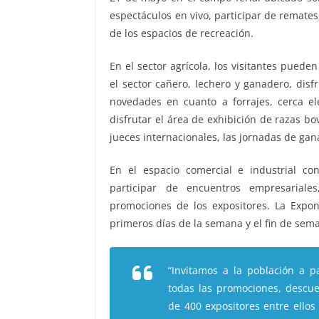
espectáculos en vivo, participar de remate
de los espacios de recreación.
En el sector agrícola, los visitantes puede
el sector cañero, lechero y ganadero, disf
novedades en cuanto a forrajes, cerca elé
disfrutar el área de exhibición de razas bo
jueces internacionales, las jornadas de gan
En el espacio comercial e industrial co
participar de encuentros empresariales
promociones de los expositores. La Expon
primeros días de la semana y el fin de sema
“Invitamos a la población a p
todas las promociones, descu
de 400 expositores entre ellos