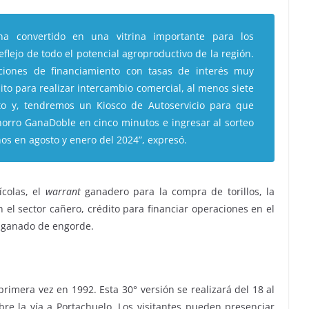
a convertido en una vitrina importante para los
lejo de todo el potencial agroproductivo de la región.
ones de financiamiento con tasas de interés muy
dito para realizar intercambio comercial, al menos siete
ito y, tendremos un Kiosco de Autoservicio para que
orro GanaDoble en cinco minutos e ingresar al sorteo
nos en agosto y enero del 2024”, expresó.
ícolas, el
warrant
ganadero para la compra de torillos, la
 el sector cañero, crédito para financiar operaciones en el
e ganado de engorde.
rimera vez en 1992. Esta 30° versión se realizará del 18 al
re la vía a Portachuelo. Los visitantes pueden presenciar