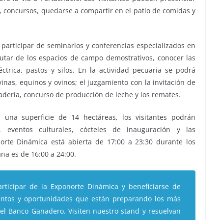
s, concursos, quedarse a compartir en el patio de comidas y
n participar de seminarios y conferencias especializados en
rutar de los espacios de campo demostrativos, conocer las
ctrica, pastos y silos. En la actividad pecuaria se podrá
vinas, equinos y ovinos; el juzgamiento con la invitación de
adería, concurso de producción de leche y los remates.
n una superficie de 14 hectáreas, los visitantes podrán
, eventos culturales, cócteles de inauguración y las
orte Dinámica está abierta de 17:00 a 23:30 durante los
na es de 16:00 a 24:00.
articipar de la Exponorte Dinámica y beneficiarse de
entos y oportunidades que están preparando los más
 el Banco Ganadero. Visiten nuestro stand y resuelvan