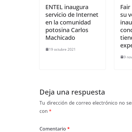
ENTEL inaugura
Fair
servicio de Internet
su v
en la comunidad
ina
potosina Carlos
con
Machicado
tien
expe
19 octubre 2021
9 no
Deja una respuesta
Tu dirección de correo electrónico no se
con
*
Comentario
*