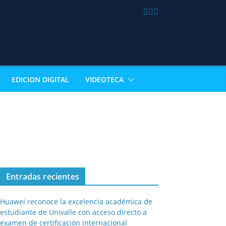
EDICION DIGITAL
VIDEOTECA
Entradas recientes
Huawei reconoce la excelencia académica de
estudiante de Univalle con acceso directo a
examen de certificación internacional