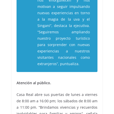
nos enorgullecen y nos
motivan a seguir impulsando
nuevas experiencias en torno
a la magia de la uva y el
Singani”, destaca la ejecutiva.
“Seguiremos ampliando
nuestro proyecto turístico
para sorprender con nuevas
experiencias a nuestros
visitantes nacionales como
extranjeros”, puntualiza.
Atención al público.
Casa Real abre sus puertas de lunes a viernes
de 8:00 am a 16:00 pm; los sábados de 8:00 am
a 11:00 pm. “Brindamos vivencias y recuerdos
inolvidables para familias y amigos”, señala