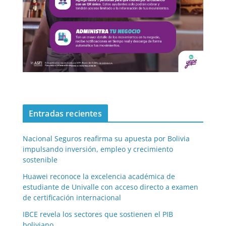
Entradas recientes
Nacional Seguros reafirma su apuesta por Bolivia
impulsando inversión, empleo y crecimiento
sostenible
Huawei reconoce la excelencia académica de
estudiante de Univalle con acceso directo a examen
de certificación internacional
IBCE revela los sectores que sostienen el PIB
boliviano