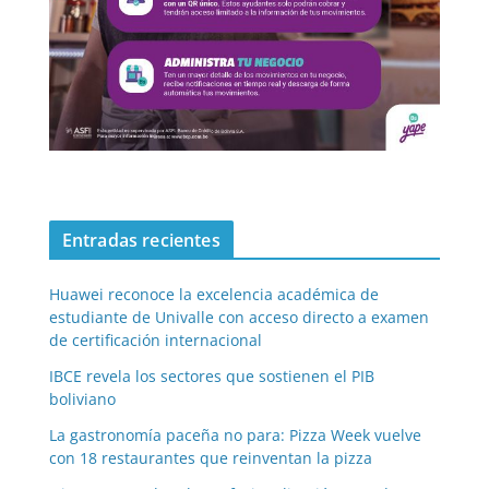
Entradas recientes
Huawei reconoce la excelencia académica de
estudiante de Univalle con acceso directo a examen
de certificación internacional
IBCE revela los sectores que sostienen el PIB
boliviano
La gastronomía paceña no para: Pizza Week vuelve
con 18 restaurantes que reinventan la pizza