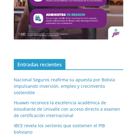
Entradas recientes
Nacional Seguros reafirma su apuesta por Bolivia
impulsando inversión, empleo y crecimiento
sostenible
Huawei reconoce la excelencia académica de
estudiante de Univalle con acceso directo a examen
de certificación internacional
IBCE revela los sectores que sostienen el PIB
boliviano