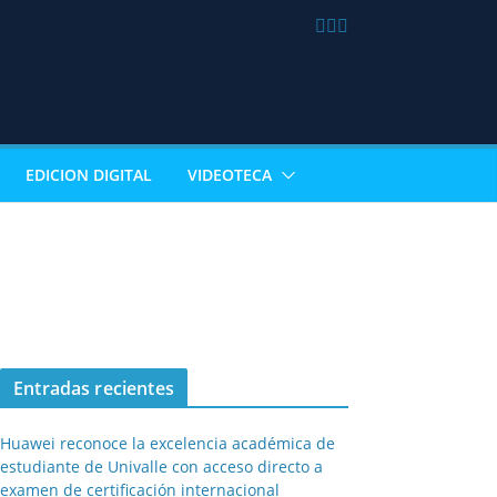
EDICION DIGITAL
VIDEOTECA
Entradas recientes
Huawei reconoce la excelencia académica de
estudiante de Univalle con acceso directo a
examen de certificación internacional