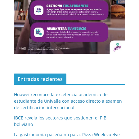
Entradas recientes
Huawei reconoce la excelencia académica de
estudiante de Univalle con acceso directo a examen
de certificación internacional
IBCE revela los sectores que sostienen el PIB
boliviano
La gastronomía paceña no para: Pizza Week vuelve