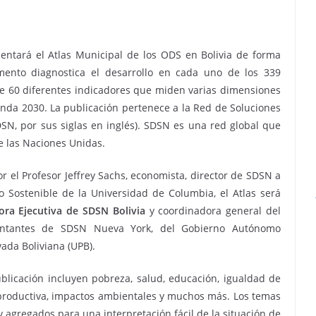
sentará el Atlas Municipal de los ODS en Bolivia de forma
umento diagnostica el desarrollo en cada uno de los 339
e 60 diferentes indicadores que miden varias dimensiones
enda 2030. La publicación pertenece a la Red de Soluciones
SDSN, por sus siglas en inglés). SDSN es una red global que
e las Naciones Unidas.
r el Profesor Jeffrey Sachs, economista, director de SDSN a
lo Sostenible de la Universidad de Columbia, el Atlas será
tora Ejecutiva de SDSN Bolivia
y coordinadora general del
sentantes de SDSN Nueva York, del Gobierno Autónomo
vada Boliviana (UPB).
blicación incluyen pobreza, salud, educación, igualdad de
a productiva, impactos ambientales y muchos más. Los temas
agregados para una interpretación fácil de la situación de