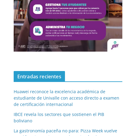
Entradas recientes
Huawei reconoce la excelencia académica de
estudiante de Univalle con acceso directo a examen
de certificación internacional
IBCE revela los sectores que sostienen el PIB
boliviano
La gastronomía paceña no para: Pizza Week vuelve